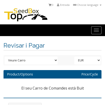
0
Entrada
Choose language
Togg
navi
Revisar i Pagar
Product/Options
Price/Cycle
El seu Carro de Comandes està Buit