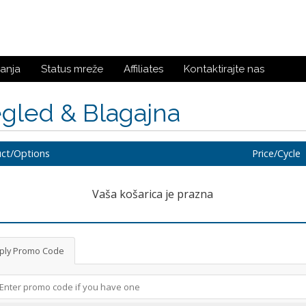
anja
Status mreže
Affiliates
Kontaktirajte nas
gled & Blagajna
ct/Options
Price/Cycle
Vaša košarica je prazna
ply Promo Code