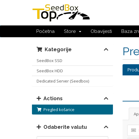
Početna
Store
Obavijesti
Baza zn
Pre
Kategorije
SeedBox SSD
Produ
SeedBox HDD
Dedicated Server (Seedbox)
Actions
Pregled košarice
Ap
Odaberite valutu