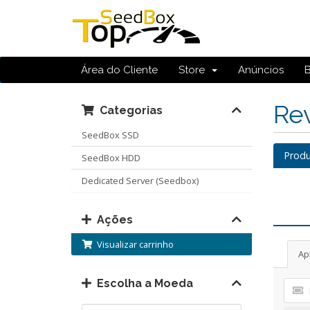
Área do Cliente
Store
Anúncios
Re
Categorias
SeedBox SSD
Prod
SeedBox HDD
Dedicated Server (Seedbox)
Ações
Visualizar carrinho
Ap
Escolha a Moeda