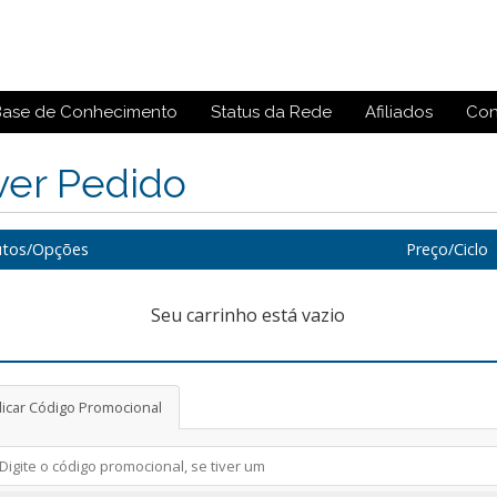
Base de Conhecimento
Status da Rede
Afiliados
Con
ver Pedido
utos/Opções
Preço/Ciclo
Seu carrinho está vazio
licar Código Promocional