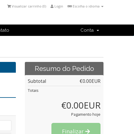
Visualizar carrinho (
0
)
Login
Escolha o idioma
tato
Conta
Resumo do Pedido
Subtotal
€0.00EUR
Totais
€0.00EUR
Pagamento hoje
Finalizar