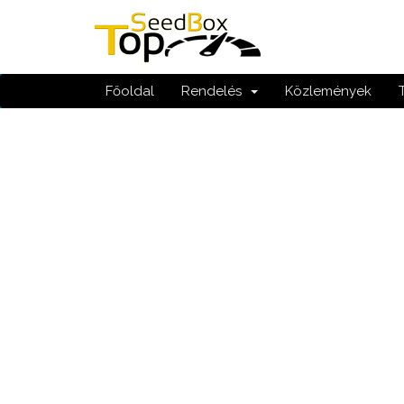
Főoldal
Rendelés
Közlemények