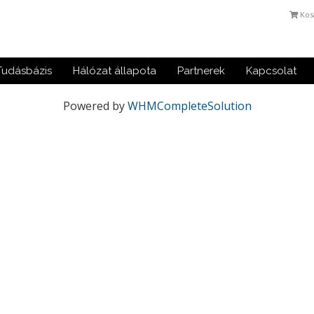
Kos
Tudásbázis
Hálózat állapota
Partnerek
Kapcsolat
Powered by
WHMCompleteSolution