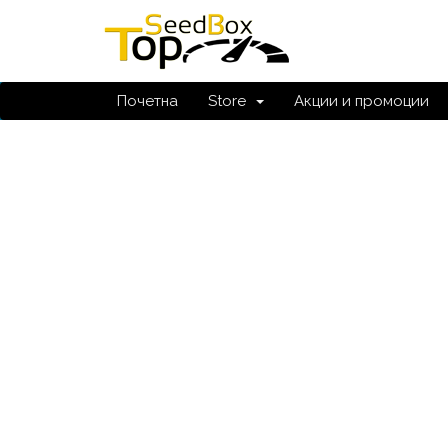
Почетна
Store
Акции и промоции