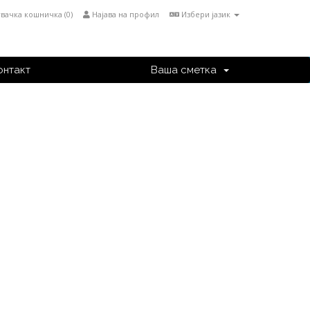
вачка кошничка (
0
)
Најава на профил
Избери јазик
онтакт
Ваша сметка