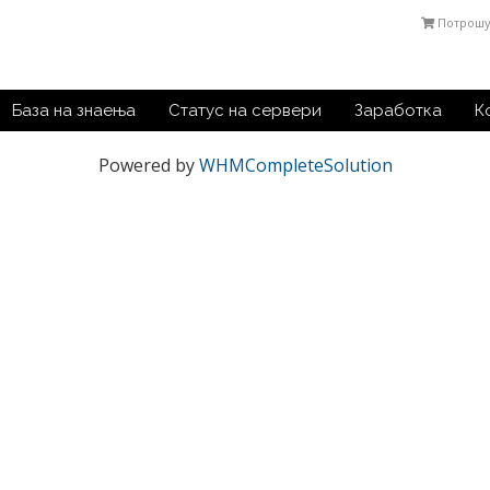
Потрошу
База на знаења
Статус на сервери
Заработка
К
Powered by
WHMCompleteSolution