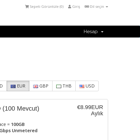
Sepeti Görüntüle (
0
)
Giriş
Dil seçin
Hesap
D
EUR
GBP
THB
USD
€8.99EUR
D
(100 Mevcut)
Aylık
ace =
100GB
Gbps Unmetered