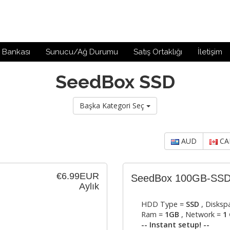
i Bankası
Sunucu/Ağ Durumu
Satış Ortaklığı
İletişim
SeedBox SSD
Başka Kategori Seç
AUD
CA
€6.99EUR
SeedBox 100GB-SS
Aylık
HDD Type =
SSD
, Disksp
Ram =
1GB
, Network =
1 
-- Instant setup! --