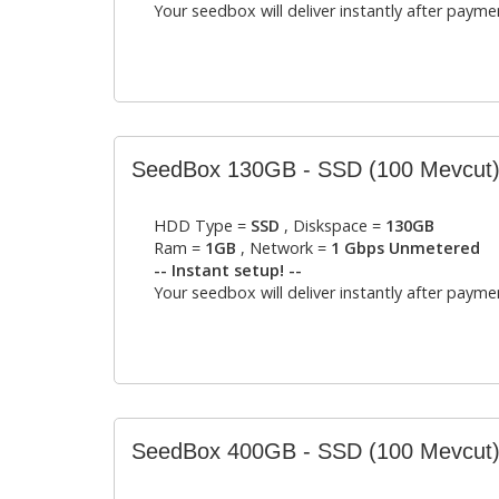
Your seedbox will deliver instantly after payme
SeedBox 130GB - SSD
(100 Mevcut
HDD Type =
SSD
, Diskspace =
130GB
Ram =
1GB
, Network =
1 Gbps Unmetered
-- Instant setup! --
Your seedbox will deliver instantly after payme
SeedBox 400GB - SSD
(100 Mevcut