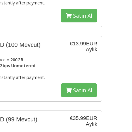
instantly after payment.
Satın Al
€13.99EUR
SD
(100 Mevcut)
Aylık
ace =
200GB
Gbps Unmetered
instantly after payment.
Satın Al
€35.99EUR
SD
(99 Mevcut)
Aylık