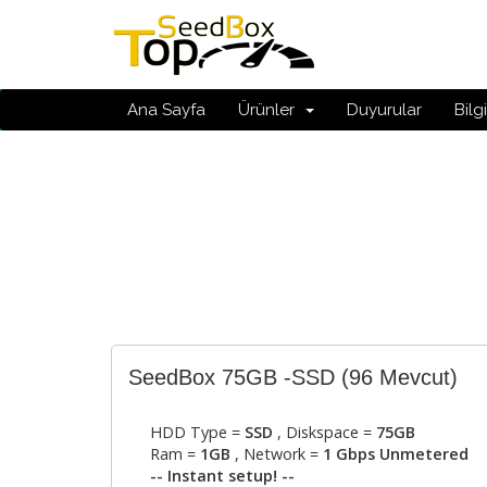
Ana Sayfa
Ürünler
Duyurular
Bilg
SeedBox 75GB -SSD
(96 Mevcut)
HDD Type =
SSD
, Diskspace =
75GB
Ram =
1GB
, Network =
1 Gbps Unmetered
-- Instant setup! --