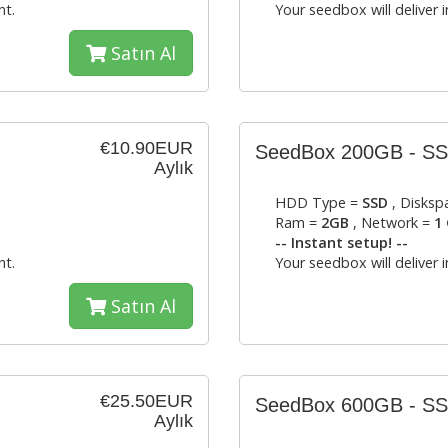
nt.
Your seedbox will deliver 
Satın Al
€10.90EUR
)
SeedBox 200GB - S
Aylık
HDD Type =
SSD
, Disksp
Ram =
2GB
, Network =
1 
-- Instant setup! --
nt.
Your seedbox will deliver 
Satın Al
€25.50EUR
)
SeedBox 600GB - S
Aylık